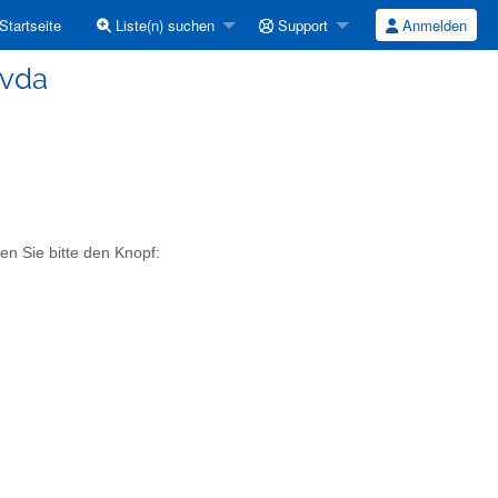
Startseite
Liste(n) suchen
Support
Anmelden
nvda
en Sie bitte den Knopf: