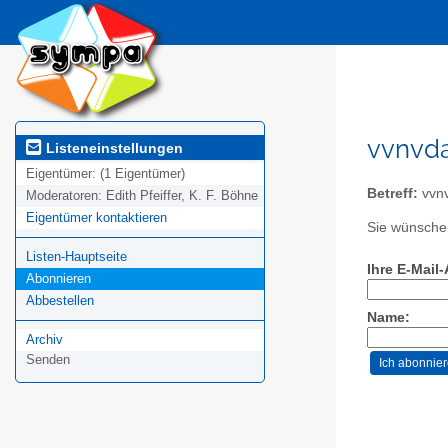
vvnvda
Listeneinstellungen
Eigentümer:
(1 Eigentümer)
Betreff:
vvn
Moderatoren:
Edith Pfeiffer, K. F. Böhne
Eigentümer kontaktieren
Sie wünschen
Listen-Hauptseite
Ihre E-Mail
Abonnieren
Abbestellen
Name:
Archiv
Senden