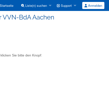
Startseite
Liste(n) suchen
Support
Anmelden
der VVN-BdA Aachen
klicken Sie bitte den Knopf: