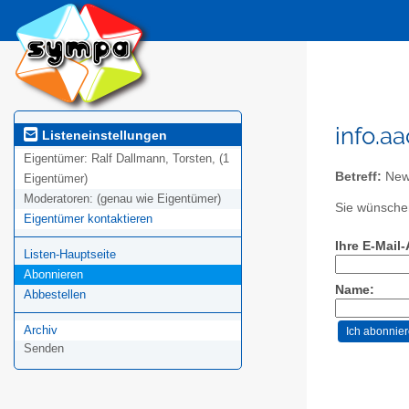
info.a
Listeneinstellungen
Eigentümer:
Ralf Dallmann, Torsten, (1
Betreff:
News
Eigentümer)
Moderatoren:
(genau wie Eigentümer)
Sie wünschen
Eigentümer kontaktieren
Ihre E-Mail
Listen-Hauptseite
Abonnieren
Name:
Abbestellen
Archiv
Senden